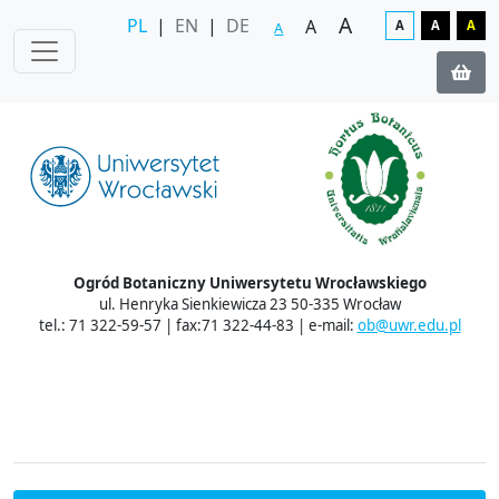
A
PL
|
EN
|
DE
A
A
A
A
A
Ogród Botaniczny Uniwersytetu Wrocławskiego
ul. Henryka Sienkiewicza 23 50-335 Wrocław
tel.: 71 322-59-57 | fax:71 322-44-83 | e-mail:
ob@uwr.edu.pl
Zakup biletów on-line